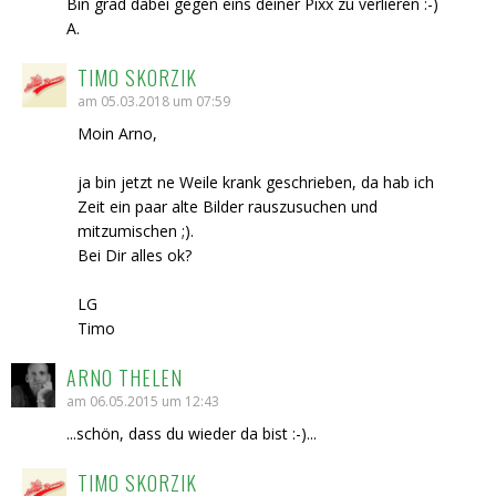
Bin grad dabei gegen eins deiner Pixx zu verlieren :-)
A.
TIMO SKORZIK
am 05.03.2018 um 07:59
Moin Arno,
ja bin jetzt ne Weile krank geschrieben, da hab ich
Zeit ein paar alte Bilder rauszusuchen und
mitzumischen ;).
Bei Dir alles ok?
LG
Timo
ARNO THELEN
am 06.05.2015 um 12:43
...schön, dass du wieder da bist :-)...
TIMO SKORZIK