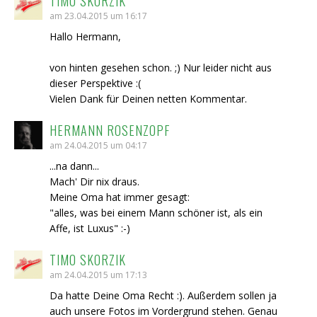
TIMO SKORZIK
am 23.04.2015 um 16:17
Hallo Hermann,
von hinten gesehen schon. ;) Nur leider nicht aus
dieser Perspektive :(
Vielen Dank für Deinen netten Kommentar.
HERMANN ROSENZOPF
am 24.04.2015 um 04:17
...na dann...
Mach' Dir nix draus.
Meine Oma hat immer gesagt:
"alles, was bei einem Mann schöner ist, als ein
Affe, ist Luxus" :-)
TIMO SKORZIK
am 24.04.2015 um 17:13
Da hatte Deine Oma Recht :). Außerdem sollen ja
auch unsere Fotos im Vordergrund stehen. Genau