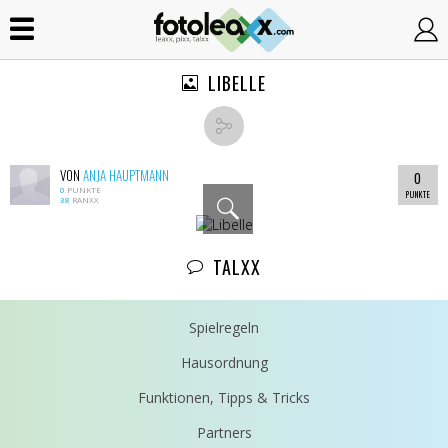
LIBELLE
VON
ANJA HAUPTMANN
0
0
PUNKTE
PUNKTE
38
RANXX
TALXX
Spielregeln
Hausordnung
Funktionen, Tipps & Tricks
Partners